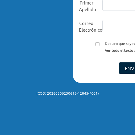
Primer
Apellido
Correo
Electrónico
Declaro que soy re
suministrados y au
Ver todo el texto 
19.628 para el tra
con el fin de que
de Postgrado y Ed
ENV
de extensión orga
sus procedimiento
teléfono o a la d
electrónico antes
(COD: 20260806230615-12845-F001)