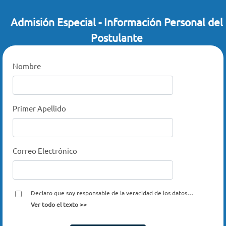
Admisión Especial - Información Personal del
Postulante
Nombre
Primer Apellido
Correo Electrónico
Declaro que soy responsable de la veracidad de los datos
suministrados y autorizo a la UDD, conforme a la ley N° 19.628
Ver todo el texto >>
para el tratamiento y uso de mis datos personales, con el fin de
que ésta me informe los programas académicos de Postgrado y